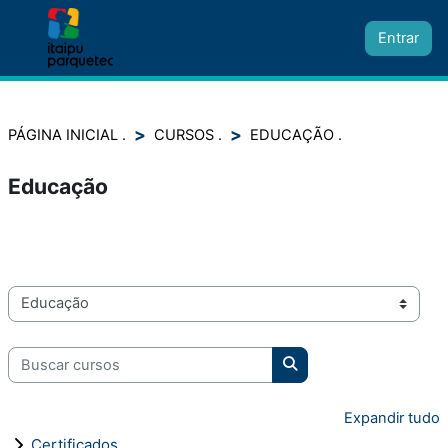
Ir para o conteúdo principal
Entrar
Painel lateral
PÁGINA INICIAL
CURSOS
EDUCAÇÃO
Educação
Categorias de Cursos
Buscar cursos
Buscar cursos
Expandir tudo
Certificados